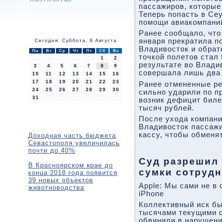
пассажиров, которые
Теперь попасть в Се
помощи авиакомпаний 
Ранее сообщало, что
января прекратила п
Сегодня: Суббота, 8 Августа
Владивосток и обрат
Пн
Вт
Ср
Чт
Пт
Сб
Вс
точкой полетов стал
1
2
результате во Влади
3
4
5
6
7
8
9
совершала лишь два
10
11
12
13
14
15
16
17
18
19
20
21
22
23
Ранее отмененные р
24
25
26
27
28
29
30
сильно ударили по п
31
возник дефицит биле
тысяч рублей.
После ухода компани
Владивосток пассаж
кассу, чтобы обменя
Доходная часть бюджета
Севастополя увеличилась
почти до 40%
Суд разрешил
В Красноярском крае до
сумки сотруд
конца 2018 года появится
39 новых объектов
Apple: Мы сами не в
животноводства
iPhone
Коллективный иск бы
тысячами текущими с
обвинили в нарушени