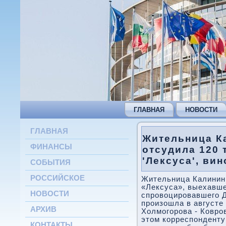
ГЛАВНАЯ
НОВОСТИ
ГЛАВНАЯ
Жительница К
ФИНАНСЫ
отсудила 120 
'Лексуса', ви
СОБЫТИЯ
РОССИЙСКОЕ
Жительница Калининг
«Лексуса», выехавше
НОВОСТИ
спровоцировавшего Д
произошла в августе 
АРХИВ
Холмогорова - Ковро
этом корреспонденту
КОНТАКТЫ