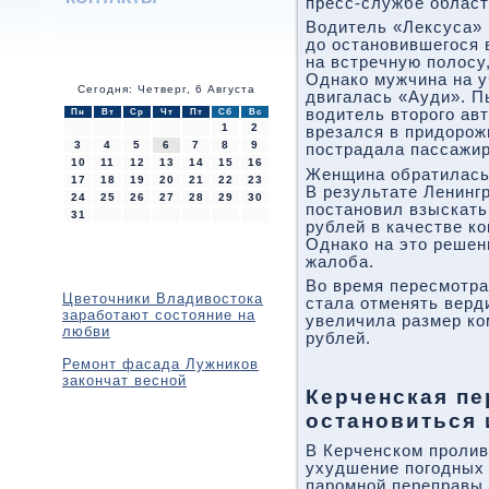
пресс-службе област
Водитель «Лексуса» 
до остановившегося 
на встречную полосу,
Однако мужчина на уч
Сегодня: Четверг, 6 Августа
двигалась «Ауди». П
водитель второго ав
Пн
Вт
Ср
Чт
Пт
Сб
Вс
1
2
врезался в придорож
3
4
5
6
7
8
9
пострадала пассажир
10
11
12
13
14
15
16
Женщина обратилась 
17
18
19
20
21
22
23
В результате Ленинг
24
25
26
27
28
29
30
постановил взыскать
31
рублей в качестве к
Однако на это решен
жалоба.
Во время пересмотра
Цветочники Владивостока
стала отменять верд
заработают состояние на
увеличила размер ко
любви
рублей.
Ремонт фасада Лужников
закончат весной
Керченская пе
остановиться 
В Керченском пролив
ухудшение погодных 
паромной переправы 