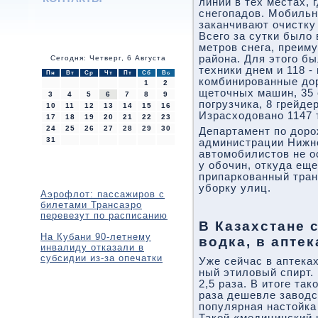
линии в тех местах, 
снегопадов. Мобиль
заканчивают очистку
Всего за сутки было
метров снега, преим
района. Для этого б
Сегодня: Четверг, 6 Августа
техники днем и 118 -
Пн
Вт
Ср
Чт
Пт
Сб
Вс
комбинированные до
1
2
щеточных машин, 35 
3
4
5
6
7
8
9
погрузчика, 8 грейде
10
11
12
13
14
15
16
Израсходовано 1147 
17
18
19
20
21
22
23
24
25
26
27
28
29
30
Департамент по доро
31
администрации Нижне
автомобилистов не о
у обочин, откуда еще
припаркованный тран
уборку улиц.
Аэрофлот: пассажиров с
билетами Трансаэро
перевезут по расписанию
В Казахстане 
На Кубани 90-летнему
водка, в апте
инвалиду отказали в
субсидии из-за опечатки
Уже сейчас в аптека
ный этиловый спирт.
2,5 раза. В итоге та
раза дешевле заводск
популярная настойк
Такой «медицинский 