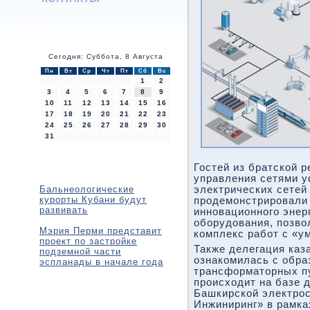
Сегодня: Суббота, 8 Августа
Пн
Вт
Ср
Чт
Пт
Сб
Вс
1
2
3
4
5
6
7
8
9
10
11
12
13
14
15
16
17
18
19
20
21
22
23
24
25
26
27
28
29
30
31
Гостей из братской 
управления сетями у
Бальнеологические
электрических сетей
курорты Кубани будут
продемонстрировали
развивать
инновационного энер
оборудования, позво
Мэрия Перми представит
комплекс работ с «у
проект по застройке
Также делегация каз
подземной части
ознакомилась с обра
эспланады в начале года
трансформаторных пу
происходит на базе 
Башкирской электро
Инжиниринг» в рамк