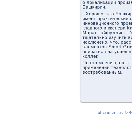
о локализации произ
Башкирии.
- Хорошо, что Башки
имеет практический 
инновационного прое
главного инженера К
Марат Гайфуллин. - 
тщательно изучить вс
исключено, что, рас
элементов Smart Gri
опираться на успеш
коллег.
По его мнению, опыт
применении технолог
востребованным.
altayinform.ru ©