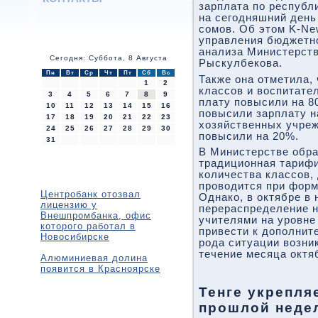
зарплата по республи
на сегодняшний день
сомов. Об этом K-Ne
управления бюджетно
анализа Министерств
Сегодня: Суббота, 8 Августа
Рыскулбекова.
Пн
Вт
Ср
Чт
Пт
Сб
Вс
Также она отметила,
1
2
классов и воспитате
3
4
5
6
7
8
9
плату повысили на 8
10
11
12
13
14
15
16
повысили зарплату н
17
18
19
20
21
22
23
хозяйственных учре
24
25
26
27
28
29
30
повысили на 20%.
31
В Министерстве обра
традиционная тариф
количества классов, 
проводится при форм
Центробанк отозвал
Однако, в октябре в
лицензию у
перераспределение н
Внешпромбанка, офис
учителями на уровне
которого работал в
привести к дополнит
Новосибирске
рода ситуации возни
течение месяца октя
Алюминиевая долина
появится в Красноярске
Тенге укрепля
прошлой неде