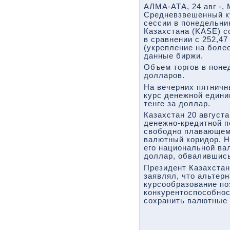
АЛМА-АТА, 24 авг -, 
Средневзвешенный ку
сессии в понедельни
Казахстана (KASE) с
в сравнении с 252,47
(укрепление на боле
данные биржи.
Объем торгов в поне
долларов.
На вечерних пятничн
курс денежной едини
тенге за доллар.
Казахстан 20 август
денежно-кредитной п
свободно плавающем 
валютный коридор. Н
его национальной вал
доллар, обвалившись
Президент Казахстан
заявлял, что альтер
курсообразование по
конкурентоспособнос
сохранить валютные 