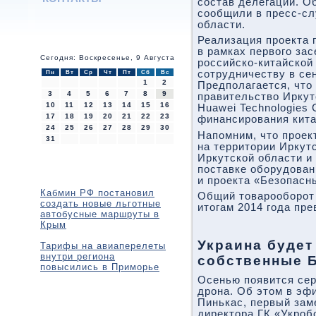
состав делегации. Об
сообщили в пресс-сл
области.
Реализация проекта
в рамках первого за
Сегодня: Воскресенье, 9 Августа
российско-китайской
сотрудничеству в се
Пн
Вт
Ср
Чт
Пт
Сб
Вс
1
2
Предполагается, что
3
4
5
6
7
8
9
правительство Иркут
10
11
12
13
14
15
16
Huawei Technologies
17
18
19
20
21
22
23
финансирования кита
24
25
26
27
28
29
30
Напомним, что проек
31
на территории Иркут
Иркутской области и
поставке оборудован
и проекта «Безопасн
Кабмин РФ постановил
Общий товарооборот 
создать новые льготные
итогам 2014 года пр
автобусные маршруты в
Крым
Украина будет
Тарифы на авиаперелеты
внутри региона
собственные 
повысились в Приморье
Осенью появится сер
дрона. Об этом в эф
Пинькас, первый зам
директора ГК «Укроб