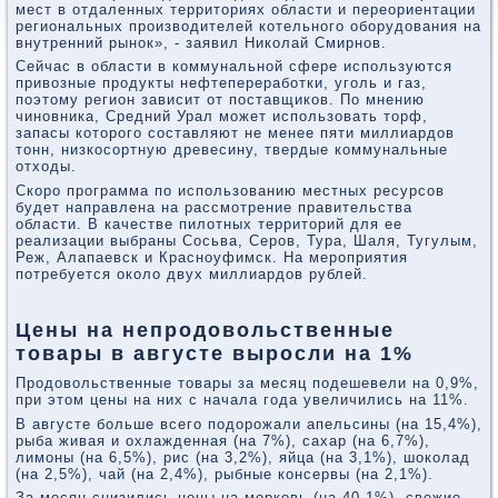
мест в отдаленных территориях области и переориентации
региональных производителей котельного оборудования на
внутренний рынок», - заявил Николай Смирнов.
Сейчас в области в коммунальной сфере используются
привозные продукты нефтепереработки, уголь и газ,
поэтому регион зависит от поставщиков. По мнению
чиновника, Средний Урал может использовать торф,
запасы которого составляют не менее пяти миллиардов
тонн, низкосортную древесину, твердые коммунальные
отходы.
Скоро программа по использованию местных ресурсов
будет направлена на рассмотрение правительства
области. В качестве пилотных территорий для ее
реализации выбраны Сосьва, Серов, Тура, Шаля, Тугулым,
Реж, Алапаевск и Красноуфимск. На мероприятия
потребуется около двух миллиардов рублей.
Цены на непродовольственные
товары в августе выросли на 1%
Продовольственные товары за месяц подешевели на 0,9%,
при этом цены на них с начала года увеличились на 11%.
В августе больше всего подорожали апельсины (на 15,4%),
рыба живая и охлажденная (на 7%), сахар (на 6,7%),
лимоны (на 6,5%), рис (на 3,2%), яйца (на 3,1%), шоколад
(на 2,5%), чай (на 2,4%), рыбные консервы (на 2,1%).
За месяц снизились цены на морковь (на 40,1%), свежие