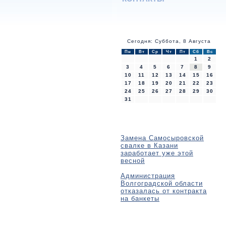
Сегодня: Суббота, 8 Августа
Пн
Вт
Ср
Чт
Пт
Сб
Вс
1
2
3
4
5
6
7
8
9
10
11
12
13
14
15
16
17
18
19
20
21
22
23
24
25
26
27
28
29
30
31
Замена Самосыровской
свалке в Казани
заработает уже этой
весной
Администрация
Волгоградской области
отказалась от контракта
на банкеты