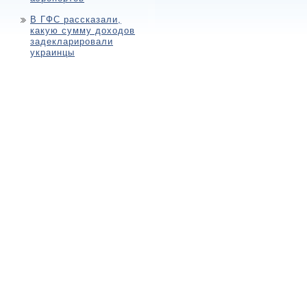
В ГФС рассказали,
какую сумму доходов
задекларировали
украинцы