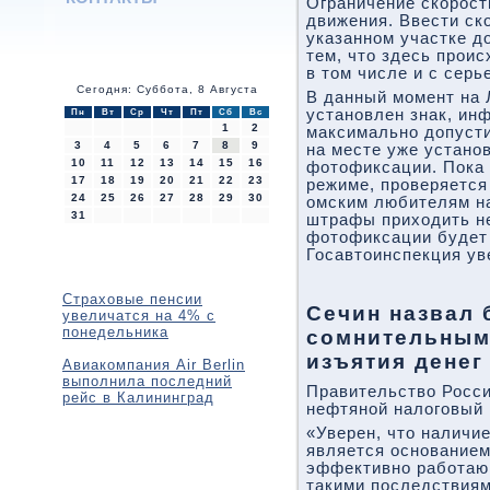
Ограничение скорост
движения. Ввести ск
указанном участке д
тем, что здесь прои
в том числе и с сер
Сегодня: Суббота, 8 Августа
В данный момент на 
установлен знак, ин
Пн
Вт
Ср
Чт
Пт
Сб
Вс
1
2
максимально допусти
3
4
5
6
7
8
9
на месте уже устано
10
11
12
13
14
15
16
фотофиксации. Пока 
17
18
19
20
21
22
23
режиме, проверяется
24
25
26
27
28
29
30
омским любителям н
31
штрафы приходить не
фотофиксации будет 
Госавтоинспекция ув
Страховые пенсии
Сечин назвал
увеличатся на 4% с
понедельника
сомнительным
изъятия денег
Авиакомпания Air Berlin
выполнила последний
Правительство Росси
рейс в Калининград
нефтяной налоговый
«Уверен, что наличи
является основанием
эффективно работающ
такими последствиям