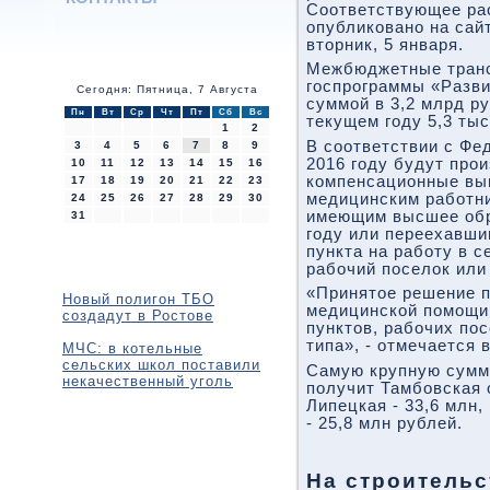
Соответствующее ра
опубликовано на сай
вторник, 5 января.
Межбюджетные транс
госпрограммы «Разв
Сегодня: Пятница, 7 Августа
суммой в 3,2 млрд р
Пн
Вт
Ср
Чт
Пт
Сб
Вс
текущем году 5,3 тыс
1
2
В соответствии с Фе
3
4
5
6
7
8
9
2016 году будут про
10
11
12
13
14
15
16
компенсационные вып
17
18
19
20
21
22
23
медицинским работни
24
25
26
27
28
29
30
имеющим высшее обр
31
году или переехавши
пункта на работу в с
рабочий поселок или 
«Принятое решение п
Новый полигон ТБО
медицинской помощи
создадут в Ростове
пунктов, рабочих пос
типа», - отмечается 
МЧС: в котельные
сельских школ поставили
Самую крупную сумму
некачественный уголь
получит Тамбовская 
Липецкая - 33,6 млн,
- 25,8 млн рублей.
На строительс