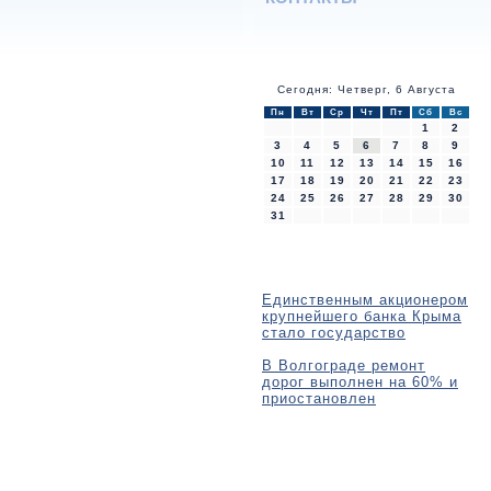
Сегодня: Четверг, 6 Августа
Пн
Вт
Ср
Чт
Пт
Сб
Вс
1
2
3
4
5
6
7
8
9
10
11
12
13
14
15
16
17
18
19
20
21
22
23
24
25
26
27
28
29
30
31
Единственным акционером
крупнейшего банка Крыма
стало государство
В Волгограде ремонт
дорог выполнен на 60% и
приостановлен