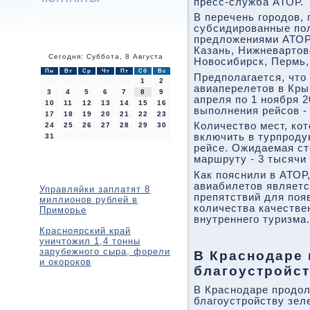
пресс-служба АТОР.
В перечень городов,
субсидированные пол
предложениями АТОР,
Казань, Нижневартов
Сегодня: Суббота, 8 Августа
Новосибирск, Пермь,
Пн
Вт
Ср
Чт
Пт
Сб
Вс
Предполагается, что
1
2
авиаперелетов в Кры
3
4
5
6
7
8
9
апреля по 1 ноября 
10
11
12
13
14
15
16
выполнения рейсов - 
17
18
19
20
21
22
23
Количество мест, ко
24
25
26
27
28
29
30
включить в турпродук
31
рейсе. Ожидаемая ст
маршруту - 3 тысячи
Как пояснили в АТОР
авиабилетов являет
Управляйки заплатят 8
препятствий для поя
миллионов рублей в
количества качестве
Приморье
внутреннего туризма.
Красноярский край
уничтожил 1,4 тонны
зарубежного сыра, форели
В Краснодаре
и окороков
благоустройст
В Краснодаре продо
благоустройству зел