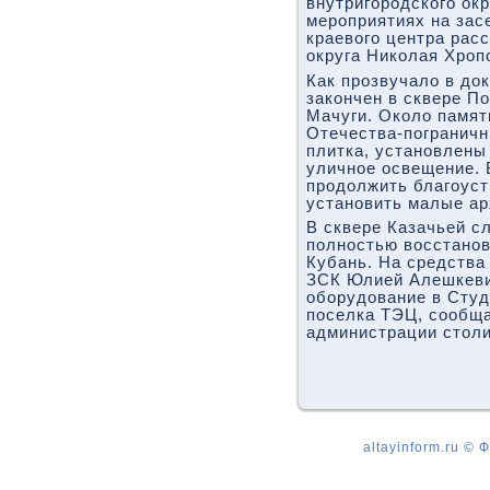
внутригородского ок
мероприятиях на зас
краевого центра рас
округа Николая Хроп
Как прозвучало в до
закончен в сквере По
Мачуги. Около памя
Отечества-пограничн
плитка, установлены
уличное освещение. 
продолжить благоуст
установить малые а
В сквере Казачьей с
полностью восстанов
Кубань. На средства
ЗСК Юлией Алешкеви
оборудование в Студ
поселка ТЭЦ, сообщ
администрации стол
altayinform.ru ©