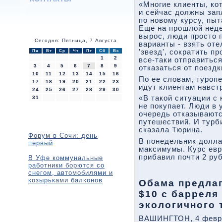
«Многие клиенты, ко
и сейчас должны зап
по новому курсу, пыт
Еще на прошлой неде
вырос, люди просто 
Сегодня: Пятница, 7 Августа
варианты - взять от
'звезд', сократить п
Пн
Вт
Ср
Чт
Пт
Сб
Вс
1
2
все-таки отправиться
3
4
5
6
7
8
9
отказаться от поездк
10
11
12
13
14
15
16
По ее словам, туроп
17
18
19
20
21
22
23
идут клиентам навст
24
25
26
27
28
29
30
«В такой ситуации с 
31
не покупает. Люди в 
очередь отказываютс
путешествий. И турби
сказала Тюрина.
Форум в Сочи: день
В понедельник долла
первый
максимумы. Курс евр
прибавил почти 2 руб
В Уфе коммунальные
работники борются со
снегом, автомобилями и
козырьками балконов
Обама предлаг
$10 с барреля
экологичного 
ВАШИНГТОН, 4 февр