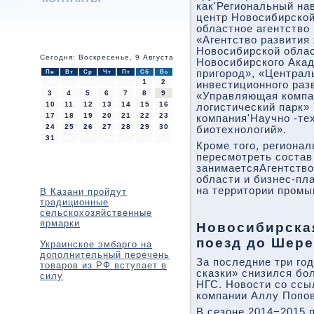
как'Региональный н
центр Новосибирской
областное агентство
«Агентство развития
Новосибирской облас
Сегодня: Воскресенье, 9 Августа
Новосибирского Акад
пригород», «Централ
Пн
Вт
Ср
Чт
Пт
Сб
Вс
1
2
инвестиционного раз
3
4
5
6
7
8
9
«Управляющая комп
10
11
12
13
14
15
16
логистический парк»
17
18
19
20
21
22
23
компания'Научно -те
24
25
26
27
28
29
30
биотехнологий».
31
Кроме того, региона
пересмотреть состав
занимаетсяАгентство
области и бизнес-пл
на территории промы
В Казани пройдут
традиционные
сельскохозяйственные
ярмарки
Новосибирска
поезд до Шер
Украинское эмбарго на
дополнительный перечень
За последние три го
товаров из РФ вступает в
сказки» снизился бо
силу
НГС. Новости со ссы
компании Аллу Попов
В сезоне 2014−2015 