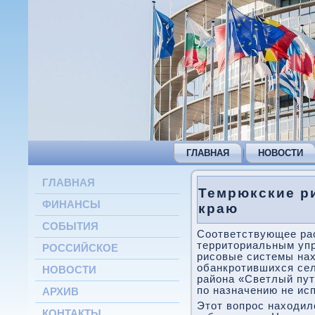
ГЛАВНАЯ
НОВОСТИ
ГЛАВНАЯ
Темрюкские р
ФИНАНСЫ
краю
СОБЫТИЯ
Соответствующее ра
территориальным уп
РОССИЙСКОЕ
рисовые системы нах
обанкротившихся се
НОВОСТИ
района «Светлый пут
по назначению не ис
АРХИВ
Этот вопрос находил
КОНТАКТЫ