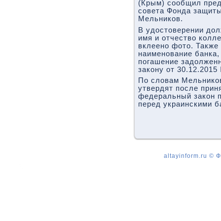
(Крым) сообщил пре
совета Фонда защит
Мельников.
В удостоверении до
имя и отчество колле
вклеено фото. Также
наименование банка,
погашение задолжен
закону от 30.12.2015
По словам Мельников
утвердят после прин
федеральный закон п
перед украинскими б
altayinform.ru ©