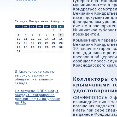
губернатора. Напомн
муниципалитета в п
Кондратьев осмотрел
Вениамин Кондратьев
пакет документов дл
федеральном уровне
Сегодня: Воскресенье, 9 Августа
систем в распоряжен
Пн
Вт
Ср
Чт
Пт
Сб
Вс
Инициатива губерна
1
2
президентом.
3
4
5
6
7
8
9
10
11
12
13
14
15
16
Комментируя передач
17
18
19
20
21
22
23
Вениамин Кондратьев
24
25
26
27
28
29
30
10 тысяч гектаров п
31
площади риса в реги
посевов в общеросси
сообщает пресс-слу
Краснодарского края
В Красноярске самую
высокую зарплату
Коллекторы см
обещают начальнику
склада
крымчанами т
удостоверени
На встрече ОПЕК могут
обсудить сокращение
СИМФЕРОПОЛЬ, 2 фев
добычи нефти на уровне
взаимодействия с за
до 5%
погашения задолжен
иметь при себе спец
выданное Фондом за