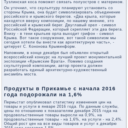
Тузлинская коса поможет связать полуостров с материком.
Он уточнил, что скульптуру планируют установить со
стороны Крыма, она будет символизировать объединение
российского и крымского берегов. «Два крыла, которые
находятся вверху композиции, по нашему мнению, это
российский и крымский берег. Двуглавый орел - символ
Российской Федерации, который скрепляет эти два берега.
Внизу - в тени крыльев орла выходит грифон - символ
Крыма. Вот такое сооружение, вот такой символизм мы
сегодня хотели бы внести как архитектурную часть», -
цитирует С. Кононова Крыминформ.
Напомним, в конце декабря был объявлен открытый
всероссийский конкурс на лучший проект монументальной
экспозиции «Крымские Врата». Помимо создания
скульптурной композиции, автор проекта должен
разработать единый архитектурно-художественный
ансамбль моста.
Продукты в Прикамье с начала 2016
года подорожали на 1,6%
Пермьстат опубликовал статистику изменения цен на
товары и услуги в январе 2016 года. По данным службы,
цены по отношению к показателям декабря 2015 года на
продовольственные товары выросли на 0,9%, на
продовольственные товары - на 1,6%, на услуги - на 2,4%.
Общий рост цен на все виды товаров и услуг к декабрю
2015 года составил 1,5%.