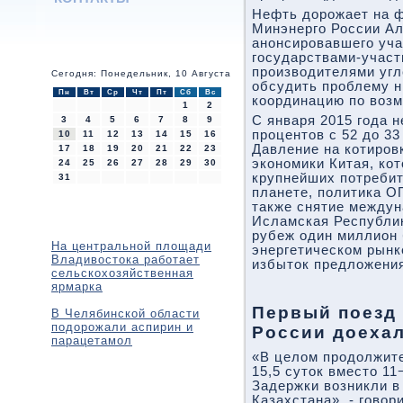
Нефть дорожает на ф
Минэнерго России Ал
анонсировавшего уча
государствами-учас
производителями уг
Сегодня: Понедельник, 10 Августа
обсудить проблему н
Пн
Вт
Ср
Чт
Пт
Сб
Вс
координацию по воз
1
2
С января 2015 года 
3
4
5
6
7
8
9
процентов с 52 до 33
10
11
12
13
14
15
16
Давление на котиров
17
18
19
20
21
22
23
экономики Китая, ко
24
25
26
27
28
29
30
крупнейших потребит
31
планете, политика О
также снятие междун
Исламская Республик
рубеж один миллион 
На центральной площади
энергетическом рын
Владивостока работает
избыток предложения
сельскохозяйственная
ярмарка
Первый поезд 
В Челябинской области
подорожали аспирин и
России доехал 
парацетамол
«В целом продолжит
15,5 суток вместо 1
Задержки возникли в
Казахстана», - говор