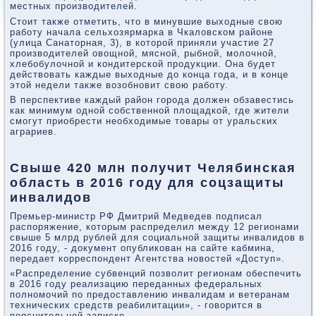
местных производителей.
Стоит также отметить, что в минувшие выходные свою
работу начала сельхозярмарка в Чкаловском районе
(улица Санаторная, 3), в которой приняли участие 27
производителей овощной, мясной, рыбной, молочной,
хлебобулочной и кондитерской продукции. Она будет
действовать каждые выходные до конца года, и в конце
этой недели также возобновит свою работу.
В перспективе каждый район города должен обзавестись
как минимум одной собственной площадкой, где жители
смогут приобрести необходимые товары от уральских
аграриев.
Свыше 420 млн получит Челябинская
область в 2016 году для соцзащиты
инвалидов
Премьер-министр РФ Дмитрий Медведев подписал
распоряжение, которым распределил между 12 регионами
свыше 5 млрд рублей для социальной защиты инвалидов в
2016 году, - документ опубликован на сайте кабмина,
передает корреспондент Агентства новостей «Доступ».
«Распределение субвенций позволит регионам обеспечить
в 2016 году реализацию переданных федеральных
полномочий по предоставлению инвалидам и ветеранам
технических средств реабилитации», - говорится в
пояснительной записке.