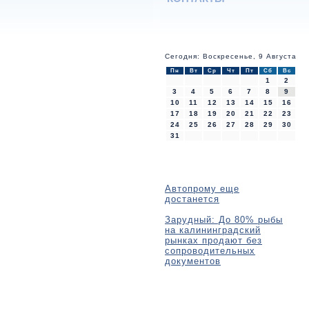
Сегодня: Воскресенье, 9 Августа
Пн
Вт
Ср
Чт
Пт
Сб
Вс
1
2
3
4
5
6
7
8
9
10
11
12
13
14
15
16
17
18
19
20
21
22
23
24
25
26
27
28
29
30
31
Автопрому еще
достанется
Зарудный: До 80% рыбы
на калининградский
рынках продают без
сопроводительных
документов