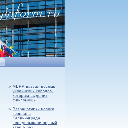
Ь
МБРР назвал восемь
украинских городов,
которым выделит
финпомощь
Разработчики нового
Генплана
Калининграда
переделывали первый
этап 6 раз