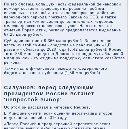
По его словам, большую часть федеральной финансовой
помощи составит трансферт на решение проблем,
связанных с отменой льгот из-за завершения действия
переходного периода прежнего Закона об ОЭЗ, а также
транспортная компенсация дополнительных издержек
железнодорожных перевозок грузов. На эти цели, как
отметил Порембский, региону предполагается выделение
67,28 млрд рублей.
Субсидии составят 9,366 млрд рублей. Значительная
часть из этой суммы - средства на реализацию ФЦП
развития области до 2020 года (5,42 млрд рублей). Кроме
того, 858 млн - средства Дорожного фонда, чуть больше 3
млрд рублей - субсидии на поддержку сельского хозяйства
региона.
Также часть финансовой помощи из федерального
бюджета составят субвенции (1,56 млн рублей).
Силуанов: перед следующим
президентом России встанет
'непростой выбор'
Об этом он рассказал в интервью Reuters.
В Минфине скептически оценили перспективы второй
индексации пенсий в 2016 году
«Перед Россией в среднесрочной перспективе стоит
непростой выбор: либо серьезно сократить объем