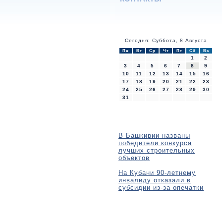
Сегодня: Суббота, 8 Августа
Пн
Вт
Ср
Чт
Пт
Сб
Вс
1
2
3
4
5
6
7
8
9
10
11
12
13
14
15
16
17
18
19
20
21
22
23
24
25
26
27
28
29
30
31
В Башкирии названы
победители конкурса
лучших строительных
объектов
На Кубани 90-летнему
инвалиду отказали в
субсидии из-за опечатки